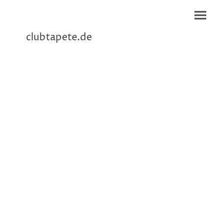
clubtapete.de
Willkommen im
Club Tapete
Dem Bilderversand von Stellmacher&Jensen